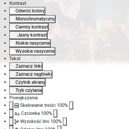
Kontrast
Odwróć kolory
Monochromatyczny
Ciemny kontrast
Jasny kontrast
Niskie nasycenie
Wysokie nasycenie
Tekst
Zaznacz linki
Zaznacz nagłówki
Czytnik ekranu
Tryb czytania
Powiększenie
Skalowanie treści
100
%
Czcionka
100
%
Aa
Wysokość linii
100
%