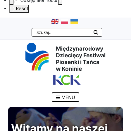
Odstęp liter
100
%
Reset
Przejdź
Przejdź
Przejdź
Przejdź
Szukaj
do
do
do
do
Międzynarodowy
treści
menu
wyszukiwarki
mapy
Dziecięcy Festiwal
Piosenki i Tańca
głównej
nawigacyjnego
strony
w Koninie
MENU
Witamy na naszej