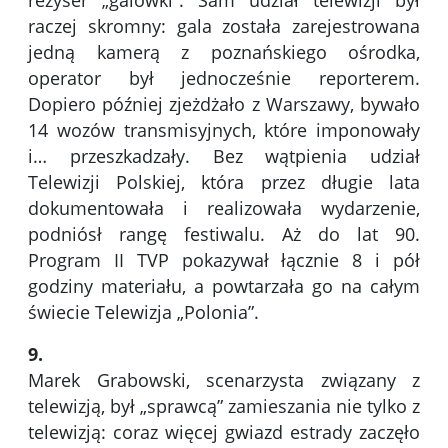
reżyser „galówki”. Sam udział telewizji był
raczej skromny: gala została zarejestrowana
jedną kamerą z poznańskiego ośrodka,
operator był jednocześnie reporterem.
Dopiero później zjeżdżało z Warszawy, bywało
14 wozów transmisyjnych, które imponowały
i… przeszkadzały. Bez wątpienia udział
Telewizji Polskiej, która przez długie lata
dokumentowała i realizowała wydarzenie,
podniósł rangę festiwalu. Aż do lat 90.
Program II TVP pokazywał łącznie 8 i pół
godziny materiału, a powtarzała go na całym
świecie Telewizja „Polonia”.
9.
Marek Grabowski, scenarzysta związany z
telewizją, był „sprawcą” zamieszania nie tylko z
telewizją: coraz więcej gwiazd estrady zaczęło