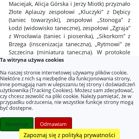
Maciejak, Alicja Górska i Jerzy Miotk) przyznało
Złote Aplauzy zespołowi „Kluczyki” z Dębicy
(taniec towarzyski), zespołowi „Stonoga” z
Łodzi (widowisko taneczne), zespołowi „Zgraja”
z Wrocławia (taniec i piosenka), „Sikorkom” z
Brzega (inscenizacja taneczna), „Rytmowi” ze
Szczecina (miniatura taneczna). W protokole
Ta witryna używa cookies
końcowym jury napisało: „Festiwal spełnia
twórczą i inspirującą rolę w upowszechnianiu
Na naszej stronie internetowej używamy plików cookie.
kultury tanecznej wśród dzieci i młodzieży.
Niektóre z nich są niezbędne dla funkcjonowania strony,
Wysokie umiejętności metodyczne, bogactwo
inne pomagają nam w ulepszaniu tej strony i doświadczeń
użytkownika (Tracking Cookies). Możesz sam zdecydować,
pomysłów, inwencja twórcza instruktorów
czy chcesz zezwolić na pliki cookie. Należy pamiętać, że w
oraz wspólne dyskusje wpływają na powstanie
przypadku odrzucenia, nie wszystkie funkcje strony mogą
być dostępne.
coraz ambitniejszych i ciekawszych
programów”. Anna Maciejak, choreograf,
Akceptuje
Odmawiam
dodawała: „Najważniejsze jest w tym
wszystkim praca wychowawcza, wartości które
Zapoznaj się z polityką prywatności