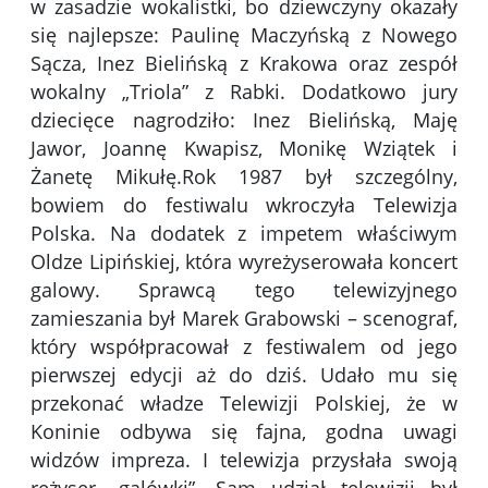
w zasadzie wokalistki, bo dziewczyny okazały
się najlepsze: Paulinę Maczyńską z Nowego
Sącza, Inez Bielińską z Krakowa oraz zespół
wokalny „Triola” z Rabki. Dodatkowo jury
dziecięce nagrodziło: Inez Bielińską, Maję
Jawor, Joannę Kwapisz, Monikę Wziątek i
Żanetę Mikułę.Rok 1987 był szczególny,
bowiem do festiwalu wkroczyła Telewizja
Polska. Na dodatek z impetem właściwym
Oldze Lipińskiej, która wyreżyserowała koncert
galowy. Sprawcą tego telewizyjnego
zamieszania był Marek Grabowski – scenograf,
który współpracował z festiwalem od jego
pierwszej edycji aż do dziś. Udało mu się
przekonać władze Telewizji Polskiej, że w
Koninie odbywa się fajna, godna uwagi
widzów impreza. I telewizja przysłała swoją