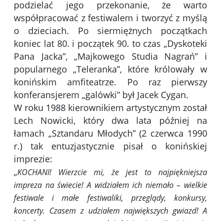
podzielać jego przekonanie, że warto
współpracować z festiwalem i tworzyć z myślą
o dzieciach. Po siermiężnych początkach
koniec lat 80. i początek 90. to czas „Dyskoteki
Pana Jacka”, „Majkowego Studia Nagrań” i
popularnego „Teleranka”, które królowały w
konińskim amfiteatrze. Po raz pierwszy
konferansjerem „galówki” był Jacek Cygan.
W roku 1988 kierownikiem artystycznym został
Lech Nowicki, który dwa lata później na
łamach „Sztandaru Młodych” (2 czerwca 1990
r.) tak entuzjastycznie pisał o konińskiej
imprezie:
„
KOCHANI! Wierzcie mi, że jest to najpiękniejsza
impreza na świecie! A widziałem ich niemało – wielkie
festiwale i małe festiwaliki, przeglądy, konkursy,
koncerty. Czasem z udziałem największych gwiazd! A