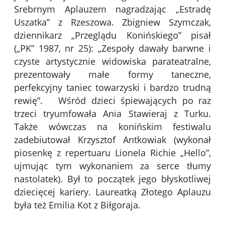
Srebrnym Aplauzem nagradzając „Estradę
Uszatka” z Rzeszowa. Zbigniew Szymczak,
dziennikarz „Przeglądu Konińskiego” pisał
(„PK” 1987, nr 25): „Zespoły dawały barwne i
czyste artystycznie widowiska parateatralne,
prezentowały małe formy taneczne,
perfekcyjny taniec towarzyski i bardzo trudną
rewię”. Wśród dzieci śpiewających po raz
trzeci tryumfowała Ania Stawieraj z Turku.
Także wówczas na konińskim festiwalu
zadebiutował Krzysztof Antkowiak (wykonał
piosenkę z repertuaru Lionela Richie „Hello”,
ujmując tym wykonaniem za serce tłumy
nastolatek). Był to początek jego błyskotliwej
dziecięcej kariery. Laureatką Złotego Aplauzu
była też Emilia Kot z Biłgoraja.