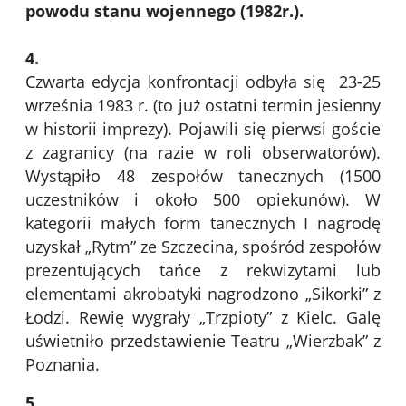
powodu stanu wojennego (
1982
r.).
4.
Czwarta edycja konfrontacji odbyła się 23-25
września 1983 r. (to już ostatni termin jesienny
w historii imprezy). Pojawili się pierwsi goście
z zagranicy (na razie w roli obserwatorów).
Wystąpiło 48 zespołów tanecznych (1500
uczestników i około 500 opiekunów). W
kategorii małych form tanecznych I nagrodę
uzyskał „Rytm” ze Szczecina, spośród zespołów
prezentujących tańce z rekwizytami lub
elementami akrobatyki nagrodzono „Sikorki” z
Łodzi. Rewię wygrały „Trzpioty” z Kielc. Galę
uświetniło przedstawienie Teatru „Wierzbak” z
Poznania.
5.