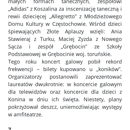
małych formach tanecznych, zespołowi
„Adidas” z Koszalina za inscenizację taneczną i
rewii dziecięcej „Allegretto” z Młodzieżowego
Domu Kultury w Częstochowie. Wśród dzieci
śpiewających Złote Aplauzy wzięli: Ania
Stawieraj z Turku, Maciej Zyzda z Nowego
Sącza i zespół „Grębocin” ze Szkoły
Podstawowej w Grębocinie woj. toruńskie.
Tego roku koncert galowy pobił rekord
frekwencji – bilety kupowano u „koników”.
Organizatorzy postanowili zaprezentować
laureatów dwukrotnie: w koncercie galowym
dla telewidzów oraz koncercie dla dzieci z
Konina w dniu ich święta. Niestety, plany
pokrzyżował deszcz, uniemożliwiając występy
w amfiteatrze.
7.