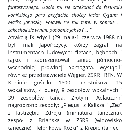
fantastycznego. Udało mi się przekonać do festiwalu
konińskiego paru przyjaciół, choćby Jacka Cygana i
Maćka Januszkę. Pojawili się rok temu w Koninie i...
zakochali się w nim, podobnie jak ja (...).”
Atrakcją IX edycji (29 maja-1 czerwca 1988 r.)
byli mali Japończycy, którzy zagrali na
instrumentach ludowych: fletach, bębnach i
tajko, i zaprezentowali taniec północno-
wschodniej prowincji Yamagata. Wystąpili
również przedstawiciele Węgier, ZSRR i RFN. W
Koninie gościło 1500 uczestników: 15
wokalistów, 4 duety, 8 zespołów wokalnych i
39 zespołów tańca. Złotymi Aplauzami
nagrodzono zespoły: „Piegus” z Kalisza i „Zez”
z Jastrzębia Zdroju (miniatura taneczna),
zespół z Briańska w ZSRR (widowisko
taneczne), „Jelonkowe Różki” z Krępic (taniec i