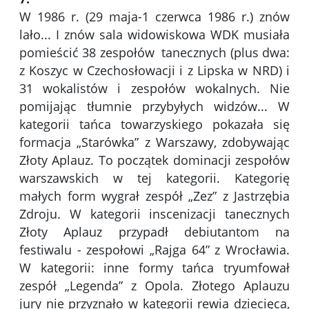
W 1986 r. (29 maja-1 czerwca 1986 r.) znów
lało... I znów sala widowiskowa WDK musiała
pomieścić 38 zespołów tanecznych (plus dwa:
z Koszyc w Czechosłowacji i z Lipska w NRD) i
31 wokalistów i zespołów wokalnych. Nie
pomijając tłumnie przybyłych widzów... W
kategorii tańca towarzyskiego pokazała się
formacja „Starówka” z Warszawy, zdobywając
Złoty Aplauz. To początek dominacji zespołów
warszawskich w tej kategorii. Kategorię
małych form wygrał zespół „Zez” z Jastrzębia
Zdroju. W kategorii inscenizacji tanecznych
Złoty Aplauz przypadł debiutantom na
festiwalu - zespołowi „Rajga 64” z Wrocławia.
W kategorii: inne formy tańca tryumfował
zespół „Legenda” z Opola. Złotego Aplauzu
jury nie przyznało w kategorii rewia dziecięca,