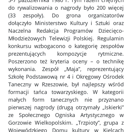
5-7 października 1980 r. Tym razem chętnych
do rywalizowania o nagrody było 200 więcej
(33 zespoły). Do grona organizatorów
dołączyło Ministerstwo Kultury i Sztuki oraz
Naczelna Redakcja Programów Dziecięco-
Młodzieżowych Telewizji Polskiej. Regulamin
konkursu wzbogacono o kategorię zespołów
prezentujących kompozycje rytmiczne.
Poszerzono też kryteria oceny – o technikę
wykonania. Zespół „Maja”, reprezentujący
Szkołę Podstawową nr 4 i Okręgowy Ośrodek
Taneczny w Rzeszowie, był najlepszy wśród
formacji tańca towarzyskiego. W kategorii
małych form tanecznych nie przyznano
pierwszej nagrody (drugą otrzymały „Iskierki”
ze Społecznego Ogniska Artystycznego w
Gorzowie Wielkopolskim. „Trzpioty”, grupa z
Wojewódzkiego Domu kultury w Kielcach