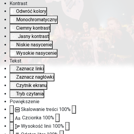
Kontrast
Odwróć kolory
Monochromatyczny
Ciemny kontrast
Jasny kontrast
Niskie nasycenie
Wysokie nasycenie
Tekst
Zaznacz linki
Zaznacz nagłówki
Czytnik ekranu
Tryb czytania
Powiększenie
Skalowanie treści
100
%
Czcionka
100
%
Aa
Wysokość linii
100
%